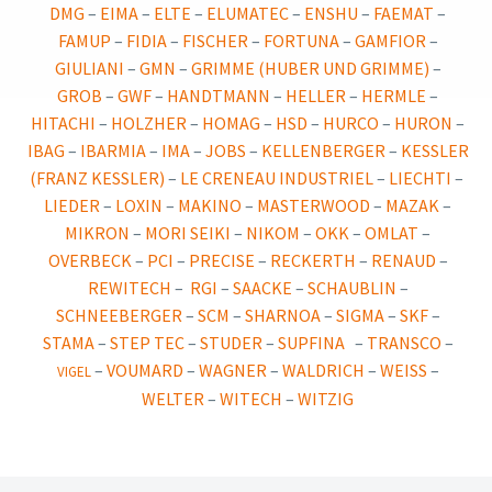
DMG
–
EIMA
–
ELTE
–
ELUMATEC
–
ENSHU
–
FAEMAT
–
FAMUP
–
FIDIA
–
FISCHER
–
FORTUNA
–
GAMFIOR
–
GIULIANI
–
GMN
–
GRIMME (HUBER UND GRIMME)
–
GROB
–
GWF
–
HANDTMANN
–
HELLER
–
HERMLE
–
HITACHI
–
HOLZHER
–
HOMAG
–
HSD
–
HURCO
–
HURON
–
IBAG
–
IBARMIA
–
IMA
–
JOBS
–
KELLENBERGER
–
KESSLER
(FRANZ KESSLER)
–
LE CRENEAU INDUSTRIEL
–
LIECHTI
–
LIEDER
–
LOXIN
–
MAKINO
–
MASTERWOOD
–
MAZAK
–
MIKRON
–
MORI SEIKI
–
NIKOM
–
OKK
–
OMLAT
–
OVERBECK
–
PC
I
–
PRECISE
–
RECKERTH
–
RENAUD
–
REWITECH
–
RGI
–
SAACKE
–
SCHAUBLIN
–
SCHNEEBERGER
–
SCM
–
SHARNOA
–
SIGMA
–
SKF
–
STAMA
–
STEP TEC
–
STUDER
–
SUPFINA
–
TRANSCO
–
–
VOUMARD
–
WAGNER
–
WALDRICH
–
WEISS
–
VIGEL
WELTER
–
WITECH
–
WITZIG