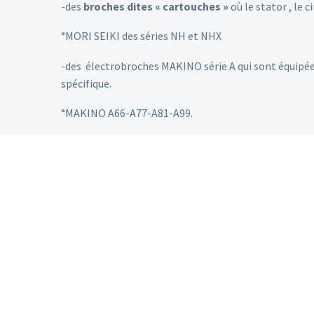
-des
broches dites « cartouches »
où le stator , le 
°MORI SEIKI des séries NH et NHX
-des électrobroches MAKINO série A qui sont équipé
spécifique.
°MAKINO A66-A77-A81-A99.