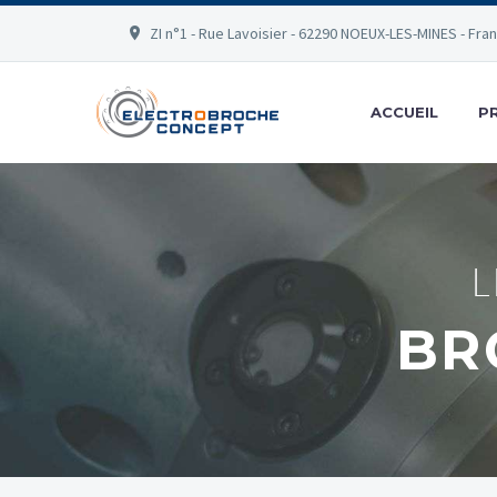
ZI n°1 - Rue Lavoisier - 62290 NOEUX-LES-MINES - Fra
ACCUEIL
P
BR