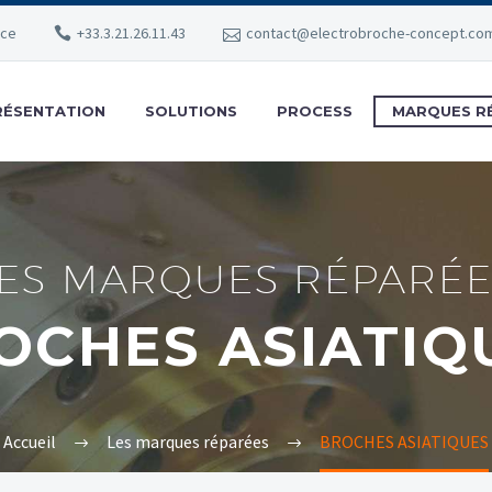
nce
+33.3.21.26.11.43
contact@electrobroche-concept.co
RÉSENTATION
SOLUTIONS
PROCESS
MARQUES R
LES MARQUES RÉPARÉE
OCHES ASIATIQ
Accueil
Les marques réparées
BROCHES ASIATIQUES