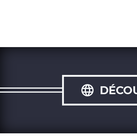

DÉCOU